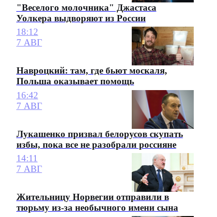
"Веселого молочника" Джастаса
Уолкера выдворяют из России
18:12
7 АВГ
Навроцкий: там, где бьют москаля,
Польша оказывает помощь
16:42
7 АВГ
Лукашенко призвал белорусов скупать
избы, пока все не разобрали россияне
14:11
7 АВГ
Жительницу Норвегии отправили в
тюрьму из-за необычного имени сына