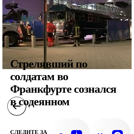
Стрелявший по
солдатам во
Франкфурте сознался
в содеянном
СЛЕДИТЕ ЗА