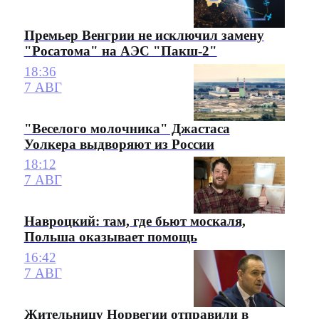
Премьер Венгрии не исключил замену
"Росатома" на АЭС "Пакш-2"
18:36
7 АВГ
"Веселого молочника" Джастаса
Уолкера выдворяют из России
18:12
7 АВГ
Навроцкий: там, где бьют москаля,
Польша оказывает помощь
16:42
7 АВГ
Жительницу Норвегии отправили в