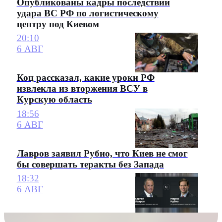
Опубликованы кадры последствий
удара ВС РФ по логистическому
центру под Киевом
20:10
6 АВГ
Коц рассказал, какие уроки РФ
извлекла из вторжения ВСУ в
Курскую область
18:56
6 АВГ
Лавров заявил Рубио, что Киев не смог
бы совершать теракты без Запада
18:32
6 АВГ