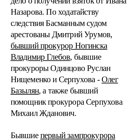
дело о получении взяток от Ивана
Назарова. По ходатайству
следствия Басманным судом
арестованы Дмитрий Урумов,
бывший прокурор Ногинска
Владимир Глебов
, бывшие
прокуроры Одинцово Руслан
Нищеменко и Серпухова -
Олег
Базылян
, а также бывший
помощник прокурора Серпухова
Михаил Жданович.
Бывшие
первый зампрокурора