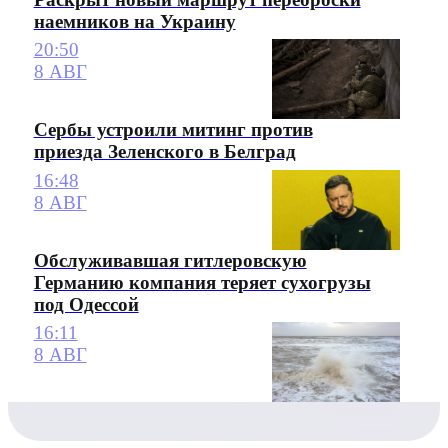
наемников на Украину
20:50
8 АВГ
Сербы устроили митинг против
приезда Зеленского в Белград
16:48
8 АВГ
Обслуживавшая гитлеровскую
Германию компания теряет сухогрузы
под Одессой
16:11
8 АВГ