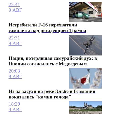
22:41
9 АВГ
Истребители F-16 перехватили
самолеты над резиденцией Трампа
22:31
9 АВГ
Нация, потерявшая самурайский дух: в
Японии согласились с Медведевым
20:03
9 АВГ
Из-за засухи на реке Эльбе в Германии
показались "камни голода"
18:29
9 АВГ