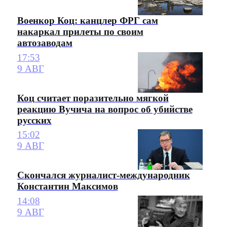
Военкор Коц: канцлер ФРГ сам
накаркал прилеты по своим
автозаводам
17:53
9 АВГ
Коц считает поразительно мягкой
реакцию Вучича на вопрос об убийстве
русских
15:02
9 АВГ
Скончался журналист-международник
Константин Максимов
14:08
9 АВГ