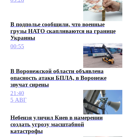
В подполье сообщили, что военные
грузы НАТО скапливаются на границе
Украины
00:55
В Воронежской области объявлена
опасность атаки БПЛА, в Воронеже
звучат сирены
21:40
5 АВГ
Небензя уличил Киев в намерении
создать угрозу масштабной
катастрофы