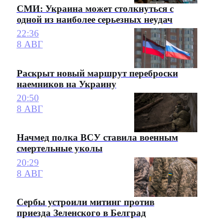
СМИ: Украина может столкнуться с
одной из наиболее серьезных неудач
22:36
8 АВГ
Раскрыт новый маршрут переброски
наемников на Украину
20:50
8 АВГ
Начмед полка ВСУ ставила военным
смертельные уколы
20:29
8 АВГ
Сербы устроили митинг против
приезда Зеленского в Белград