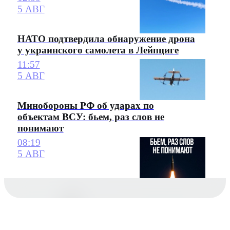
5 АВГ
НАТО подтвердила обнаружение дрона
у украинского самолета в Лейпциге
11:57
5 АВГ
Минобороны РФ об ударах по
объектам ВСУ: бьем, раз слов не
понимают
08:19
5 АВГ