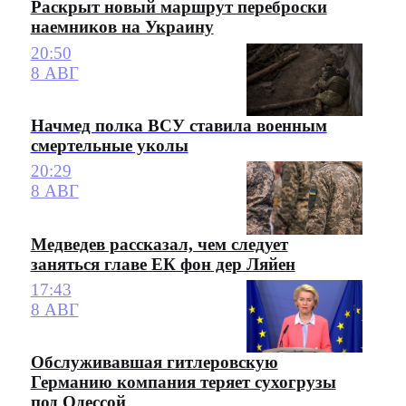
Раскрыт новый маршрут переброски
наемников на Украину
20:50
8 АВГ
Начмед полка ВСУ ставила военным
смертельные уколы
20:29
8 АВГ
Медведев рассказал, чем следует
заняться главе ЕК фон дер Ляйен
17:43
8 АВГ
Обслуживавшая гитлеровскую
Германию компания теряет сухогрузы
под Одессой