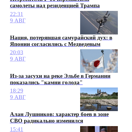
самолеты над резиденцией Трампа
22:31
9 АВГ
Нация, потерявшая самурайский дух: в
Японии согласились с Медведевым
20:03
9 АВГ
Из-за засухи на реке Эльбе в Германии
показались "камни голода"
18:29
9 АВГ
Алан Лушников: характер боев в зоне
СВО радикально изменился
15:41