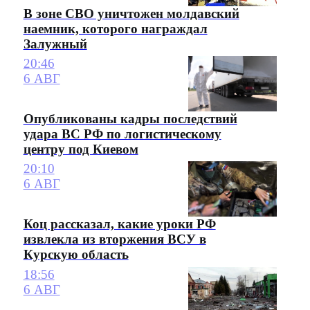
В зоне СВО уничтожен молдавский
наемник, которого награждал
Залужный
20:46
6 АВГ
Опубликованы кадры последствий
удара ВС РФ по логистическому
центру под Киевом
20:10
6 АВГ
Коц рассказал, какие уроки РФ
извлекла из вторжения ВСУ в
Курскую область
18:56
6 АВГ