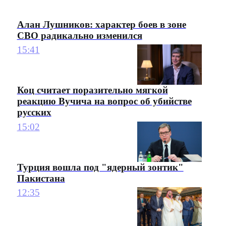
Алан Лушников: характер боев в зоне
СВО радикально изменился
15:41
Коц считает поразительно мягкой
реакцию Вучича на вопрос об убийстве
русских
15:02
Турция вошла под "ядерный зонтик"
Пакистана
12:35