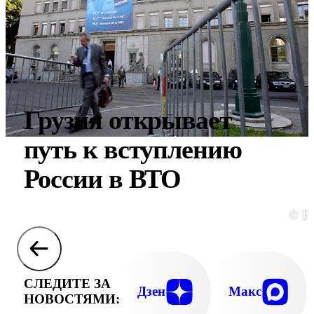
Грузия открывает
путь к вступлению
России в ВТО
© E
СЛЕДИТЕ ЗА
Дзен
Макс
НОВОСТЯМИ: