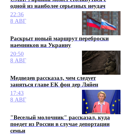
одной из наиболее серьезных неудач
22:36
8 АВГ
Раскрыт новый маршрут переброски
наемников на Украину
20:50
8 АВГ
Медведев рассказал, чем следует
заняться главе ЕК фон дер Ляйен
17:43
8 АВГ
"Веселый молочник" рассказал, куда
поедет из России в случае депортации
семьи