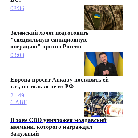
08:36
Зеленский хочет подготовить
"специальную санкционную
операцию" против России
03:03
Европа просит Анкару поставить ей
газ, но только не из РФ
21:49
6 АВГ
В зоне СВО уничтожен молдавский
наемник, которого награждал
Залужный