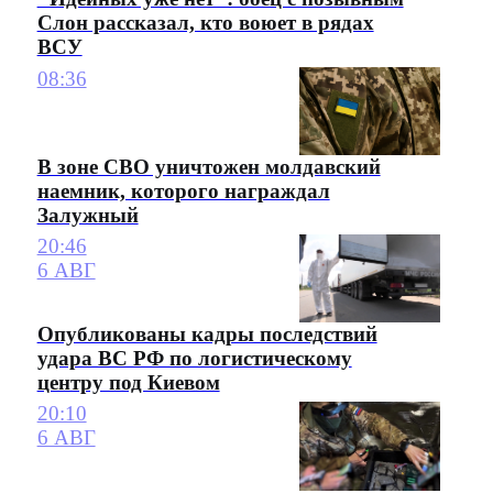
Слон рассказал, кто воюет в рядах
ВСУ
08:36
В зоне СВО уничтожен молдавский
наемник, которого награждал
Залужный
20:46
6 АВГ
Опубликованы кадры последствий
удара ВС РФ по логистическому
центру под Киевом
20:10
6 АВГ