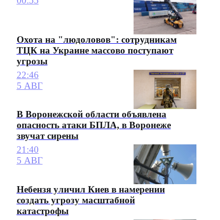
00:55
Охота на "людоловов": сотрудникам
ТЦК на Украине массово поступают
угрозы
22:46
5 АВГ
В Воронежской области объявлена
опасность атаки БПЛА, в Воронеже
звучат сирены
21:40
5 АВГ
Небензя уличил Киев в намерении
создать угрозу масштабной
катастрофы