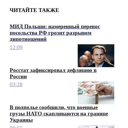
ЧИТАЙТЕ ТАКЖЕ
МИД Польши: намеренный перенос
посольства РФ грозит разрывом
дипотношений
12:09
Росстат зафиксировал дефляцию в
России
03:28
В подполье сообщили, что военные
грузы НАТО скапливаются на границе
Украины