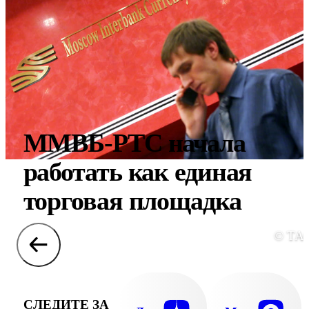
ММВБ-РТС начала
работать как единая
торговая площадка
© ТА
СЛЕДИТЕ ЗА