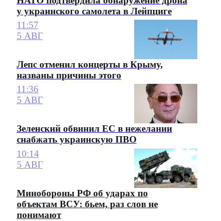
НАТО подтвердила обнаружение дрона
у украинского самолета в Лейпциге
11:57
5 АВГ
Лепс отменил концерты в Крыму,
названы причины этого
11:36
5 АВГ
Зеленский обвинил ЕС в нежелании
снабжать украинскую ПВО
10:14
5 АВГ
Минобороны РФ об ударах по
объектам ВСУ: бьем, раз слов не
понимают