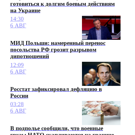
готовиться к долгим боевым действиям
на Украине
14:30
6 АВГ
МИД Польши: намеренный перенос
посольства РФ грозит разрывом
дипотношений
12:09
6 АВГ
Росстат зафиксировал дефляцию в
России
03:28
6 АВГ
В подполье сообщили, что военные
грузы НАТО скапливаются на границе