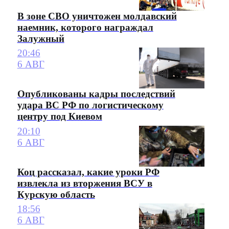
В зоне СВО уничтожен молдавский
наемник, которого награждал
Залужный
20:46
6 АВГ
Опубликованы кадры последствий
удара ВС РФ по логистическому
центру под Киевом
20:10
6 АВГ
Коц рассказал, какие уроки РФ
извлекла из вторжения ВСУ в
Курскую область
18:56
6 АВГ