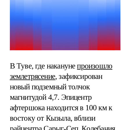
В Туве, где накануне
произошло
землетрясение
, зафиксирован
новый подземный толчок
магнитудой 4,7. Эпицентр
афтершока находится в 100 км к
востоку от Кызыла, вблизи
райцентра Сарыг-Сеп. Колебания