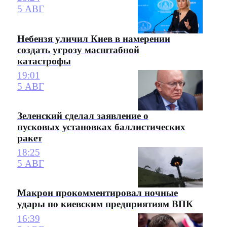
5 АВГ
Небензя уличил Киев в намерении
создать угрозу масштабной
катастрофы
19:01
5 АВГ
Зеленский сделал заявление о
пусковых установках баллистических
ракет
18:25
5 АВГ
Макрон прокомментировал ночные
удары по киевским предприятиям ВПК
16:39