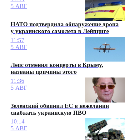
5 АВГ
НАТО подтвердила обнаружение дрона
у украинского самолета в Лейпциге
11:57
5 АВГ
Лепс отменил концерты в Крыму,
названы причины этого
11:36
5 АВГ
Зеленский обвинил ЕС в нежелании
снабжать украинскую ПВО
10:14
5 АВГ