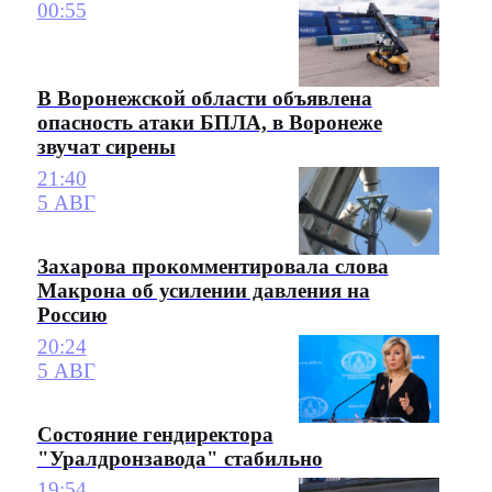
00:55
В Воронежской области объявлена
опасность атаки БПЛА, в Воронеже
звучат сирены
21:40
5 АВГ
Захарова прокомментировала слова
Макрона об усилении давления на
Россию
20:24
5 АВГ
Состояние гендиректора
"Уралдронзавода" стабильно
19:54