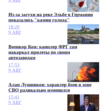
9 АВГ
Из-за засухи на реке Эльбе в Германии
показались "камни голода"
18:29
9 АВГ
Военкор Коц: канцлер ФРГ сам
накаркал прилеты по своим
автозаводам
17:53
9 АВГ
Алан Лушников: характер боев в зоне
СВО радикально изменился
15:41
9 АВГ