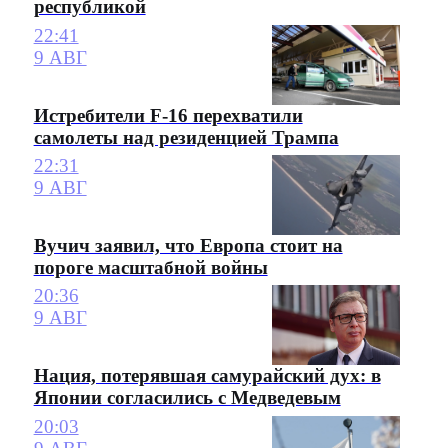
республикой
22:41
9 АВГ
Истребители F-16 перехватили
самолеты над резиденцией Трампа
22:31
9 АВГ
Вучич заявил, что Европа стоит на
пороге масштабной войны
20:36
9 АВГ
Нация, потерявшая самурайский дух: в
Японии согласились с Медведевым
20:03