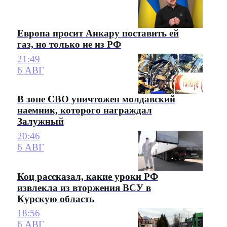
Европа просит Анкару поставить ей
газ, но только не из РФ
21:49
6 АВГ
В зоне СВО уничтожен молдавский
наемник, которого награждал
Залужный
20:46
6 АВГ
Коц рассказал, какие уроки РФ
извлекла из вторжения ВСУ в
Курскую область
18:56
6 АВГ