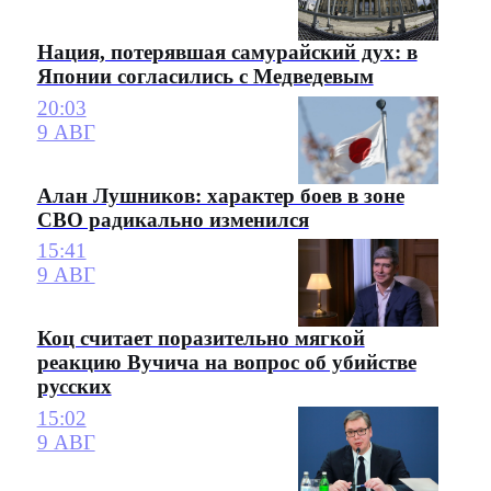
Нация, потерявшая самурайский дух: в
Японии согласились с Медведевым
20:03
9 АВГ
Алан Лушников: характер боев в зоне
СВО радикально изменился
15:41
9 АВГ
Коц считает поразительно мягкой
реакцию Вучича на вопрос об убийстве
русских
15:02
9 АВГ