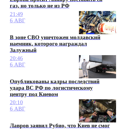
газ, но только не из РФ
21:49
6 АВГ
В зоне СВО уничтожен молдавский
наемник, которого награждал
Залужный
20:46
6 АВГ
Опубликованы кадры последствий
удара ВС РФ по логистическому
центру под Киевом
20:10
6 АВГ
Лавров заявил Рубио, что Киев не смог