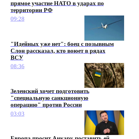
прямое участие НАТО в ударах по
территории РФ
09:28
"Идейных уже нет": боец с позывным
Слон рассказал, кто воюет в рядах
ВСУ
08:36
Зеленский хочет подготовить
"специальную санкционную
операцию" против России
03:03
Европа просит Анкару поставить ей