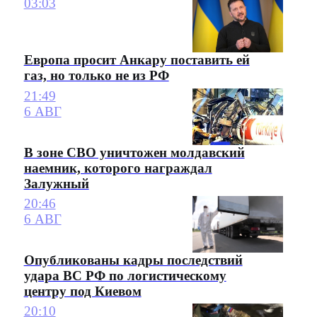
03:03
Европа просит Анкару поставить ей
газ, но только не из РФ
21:49
6 АВГ
В зоне СВО уничтожен молдавский
наемник, которого награждал
Залужный
20:46
6 АВГ
Опубликованы кадры последствий
удара ВС РФ по логистическому
центру под Киевом
20:10