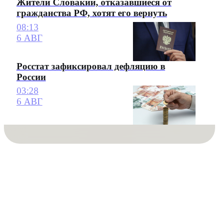
Жители Словакии, отказавшиеся от
гражданства РФ, хотят его вернуть
08:13
6 АВГ
Росстат зафиксировал дефляцию в
России
03:28
6 АВГ