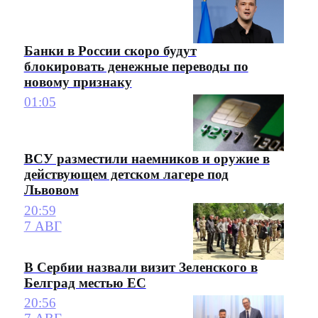
Банки в России скоро будут
блокировать денежные переводы по
новому признаку
01:05
ВСУ разместили наемников и оружие в
действующем детском лагере под
Львовом
20:59
7 АВГ
В Сербии назвали визит Зеленского в
Белград местью ЕС
20:56