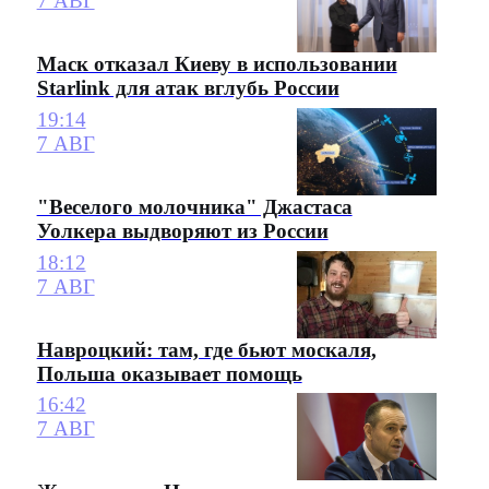
7 АВГ
Маск отказал Киеву в использовании
Starlink для атак вглубь России
19:14
7 АВГ
"Веселого молочника" Джастаса
Уолкера выдворяют из России
18:12
7 АВГ
Навроцкий: там, где бьют москаля,
Польша оказывает помощь
16:42
7 АВГ