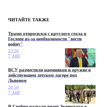
ЧИТАЙТЕ ТАКЖЕ
Трамп отпросился с круглого стола в
Госдепе из-за необходимости "вести
войну"
23:50
7 АВГ
ВСУ разместили наемников и оружие в
действующем детском лагере под
Львовом
20:59
7 АВГ
В Сербии назвали визит Зеленского в