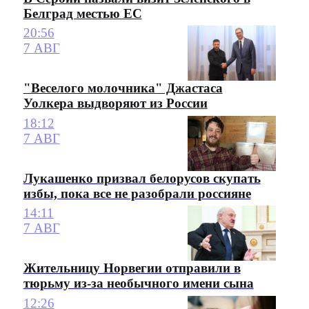
Белград местью ЕС
20:56
7 АВГ
"Веселого молочника" Джастаса
Уолкера выдворяют из России
18:12
7 АВГ
Лукашенко призвал белорусов скупать
избы, пока все не разобрали россияне
14:11
7 АВГ
Жительницу Норвегии отправили в
тюрьму из-за необычного имени сына
12:26