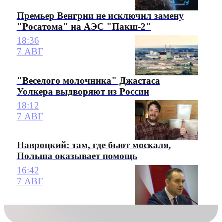
Премьер Венгрии не исключил замену
"Росатома" на АЭС "Пакш-2"
18:36
7 АВГ
"Веселого молочника" Джастаса
Уолкера выдворяют из России
18:12
7 АВГ
Навроцкий: там, где бьют москаля,
Польша оказывает помощь
16:42
7 АВГ