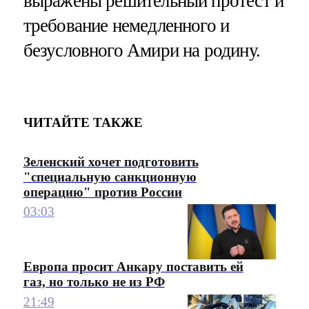
выражены решительный протест и
требование немедленного и
безусловного Амири на родину.
ЧИТАЙТЕ ТАКЖЕ
Зеленский хочет подготовить
"специальную санкционную
операцию" против России
03:03
Европа просит Анкару поставить ей
газ, но только не из РФ
21:49