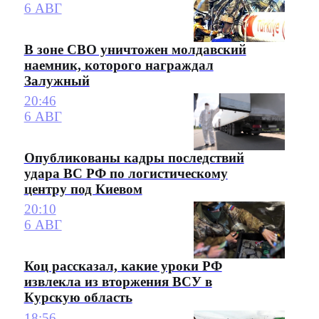
6 АВГ
В зоне СВО уничтожен молдавский
наемник, которого награждал
Залужный
20:46
6 АВГ
Опубликованы кадры последствий
удара ВС РФ по логистическому
центру под Киевом
20:10
6 АВГ
Коц рассказал, какие уроки РФ
извлекла из вторжения ВСУ в
Курскую область
18:56