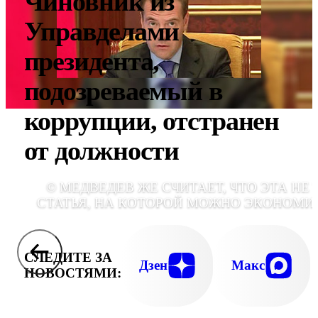
Чиновник из
Управделами
президента,
подозреваемый в
коррупции, отстранен
от должности
© МЕДВЕДЕВ ЖЕ СЧИТАЕТ, ЧТО ЭТА НЕ 
СТАТЬЯ, НА КОТОРОЙ МОЖНО ЭКОНОМИ
СЛЕДИТЕ ЗА
Дзен
Макс
НОВОСТЯМИ: