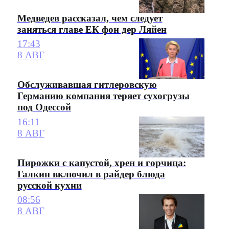
Медведев рассказал, чем следует
заняться главе ЕК фон дер Ляйен
17:43
8 АВГ
Обслуживавшая гитлеровскую
Германию компания теряет сухогрузы
под Одессой
16:11
8 АВГ
Пирожки с капустой, хрен и горчица:
Галкин включил в райдер блюда
русской кухни
08:56
8 АВГ