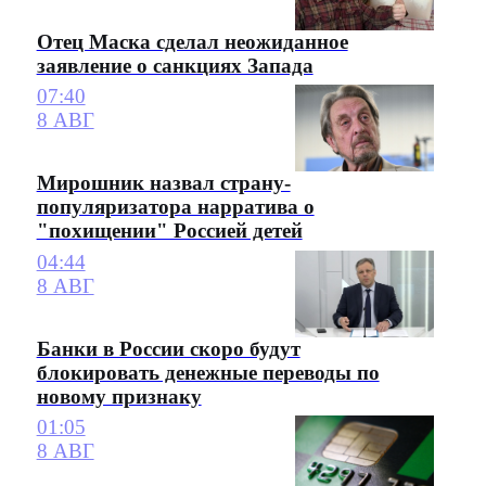
Отец Маска сделал неожиданное
заявление о санкциях Запада
07:40
8 АВГ
Мирошник назвал страну-
популяризатора нарратива о
"похищении" Россией детей
04:44
8 АВГ
Банки в России скоро будут
блокировать денежные переводы по
новому признаку
01:05
8 АВГ