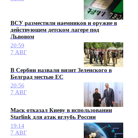
ВСУ разместили наемников и оружие в
действующем детском лагере под
Львовом
20:59
7 АВГ
В Сербии назвали визит Зеленского в
Белград местью ЕС
20:56
7 АВГ
Маск отказал Киеву в использовании
Starlink для атак вглубь России
19:14
7 АВГ