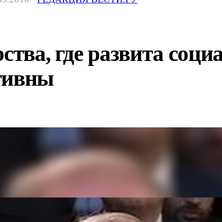
рства, где развита соци
тивны