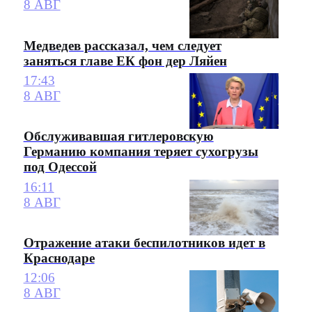
8 АВГ
Медведев рассказал, чем следует
заняться главе ЕК фон дер Ляйен
17:43
8 АВГ
Обслуживавшая гитлеровскую
Германию компания теряет сухогрузы
под Одессой
16:11
8 АВГ
Отражение атаки беспилотников идет в
Краснодаре
12:06
8 АВГ