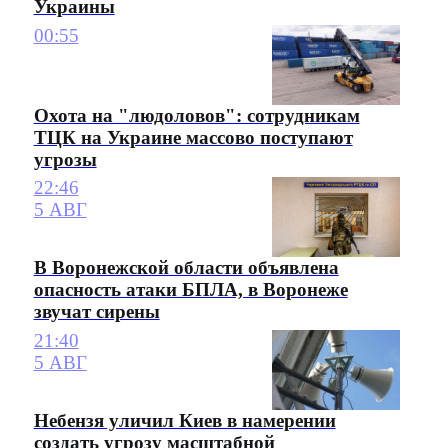
Украины
00:55
Охота на "людоловов": сотрудникам
ТЦК на Украине массово поступают
угрозы
22:46
5 АВГ
В Воронежской области объявлена
опасность атаки БПЛА, в Воронеже
звучат сирены
21:40
5 АВГ
Небензя уличил Киев в намерении
создать угрозу масштабной