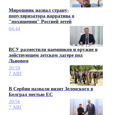
Мирошник назвал страну-
популяризатора нарратива о
"похищении" Россией детей
04:44
ВСУ разместили наемников и оружие в
действующем детском лагере под
Львовом
20:59
7 АВГ
В Сербии назвали визит Зеленского в
Белград местью ЕС
20:56
7 АВГ