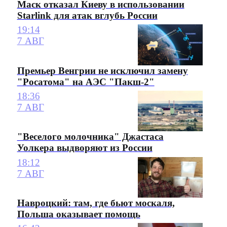
Маск отказал Киеву в использовании
Starlink для атак вглубь России
19:14
7 АВГ
Премьер Венгрии не исключил замену
"Росатома" на АЭС "Пакш-2"
18:36
7 АВГ
"Веселого молочника" Джастаса
Уолкера выдворяют из России
18:12
7 АВГ
Навроцкий: там, где бьют москаля,
Польша оказывает помощь