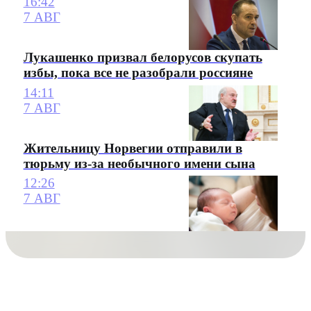
16:42
7 АВГ
Лукашенко призвал белорусов скупать
избы, пока все не разобрали россияне
14:11
7 АВГ
Жительницу Норвегии отправили в
тюрьму из-за необычного имени сына
12:26
7 АВГ