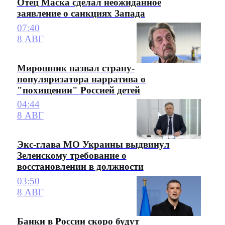
Отец Маска сделал неожиданное
заявление о санкциях Запада
07:40
8 АВГ
Мирошник назвал страну-
популяризатора нарратива о
"похищении" Россией детей
04:44
8 АВГ
Экс-глава МО Украины выдвинул
Зеленскому требование о
восстановлении в должности
03:50
8 АВГ
Банки в России скоро будут