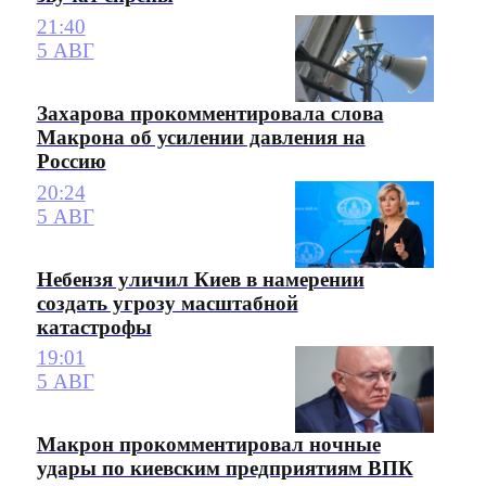
21:40
5 АВГ
Захарова прокомментировала слова
Макрона об усилении давления на
Россию
20:24
5 АВГ
Небензя уличил Киев в намерении
создать угрозу масштабной
катастрофы
19:01
5 АВГ
Макрон прокомментировал ночные
удары по киевским предприятиям ВПК