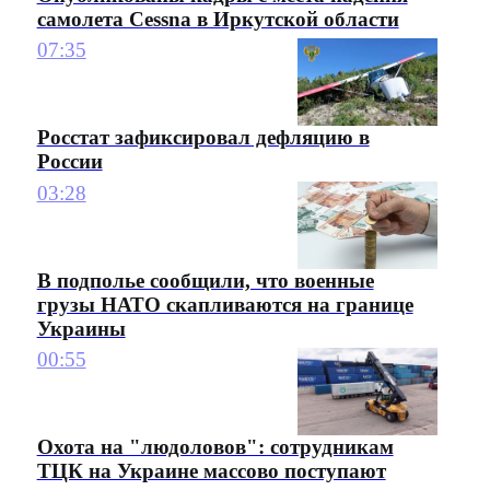
самолета Cessna в Иркутской области
07:35
Росстат зафиксировал дефляцию в
России
03:28
В подполье сообщили, что военные
грузы НАТО скапливаются на границе
Украины
00:55
Охота на "людоловов": сотрудникам
ТЦК на Украине массово поступают