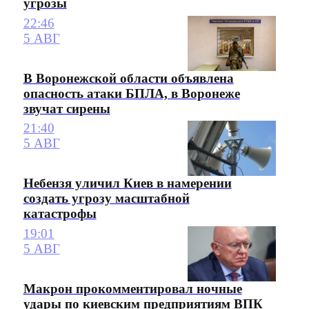
угрозы
22:46
5 АВГ
В Воронежской области объявлена
опасность атаки БПЛА, в Воронеже
звучат сирены
21:40
5 АВГ
Небензя уличил Киев в намерении
создать угрозу масштабной
катастрофы
19:01
5 АВГ
Макрон прокомментировал ночные
удары по киевским предприятиям ВПК