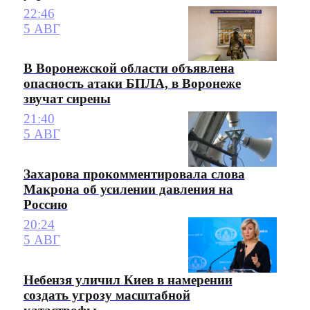
22:46
5 АВГ
В Воронежской области объявлена
опасность атаки БПЛА, в Воронеже
звучат сирены
21:40
5 АВГ
Захарова прокомментировала слова
Макрона об усилении давления на
Россию
20:24
5 АВГ
Небензя уличил Киев в намерении
создать угрозу масштабной