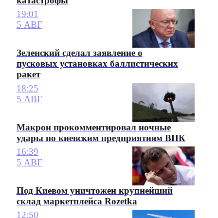
катастрофы
19:01
5 АВГ
Зеленский сделал заявление о
пусковых установках баллистических
ракет
18:25
5 АВГ
Макрон прокомментировал ночные
удары по киевским предприятиям ВПК
16:39
5 АВГ
Под Киевом уничтожен крупнейший
склад маркетплейса Rozetka
12:50