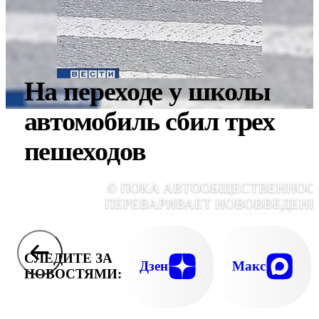
На переходе у школы
автомобиль сбил трех
пешеходов
© ПОКА АВТООБЩЕСТВЕННОС
ПЕРЕВАРИВАЕТ НОВОВВЕДЕНИ
НЕКОТОРЫЕ ТРЕБУЮТ 
ОСТАНАВЛИВАТЬСЯ НА ДОСТИГНУТОМ
УЛУЧШИТЬ ВСЮ ДОРОЖН
СЛЕДИТЕ ЗА
ИНФРАСТРУКТУР
Дзен
Макс
НОВОСТЯМИ: