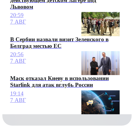
действующем детском лагере под
Львовом
20:59
7 АВГ
В Сербии назвали визит Зеленского в
Белград местью ЕС
20:56
7 АВГ
Маск отказал Киеву в использовании
Starlink для атак вглубь России
19:14
7 АВГ