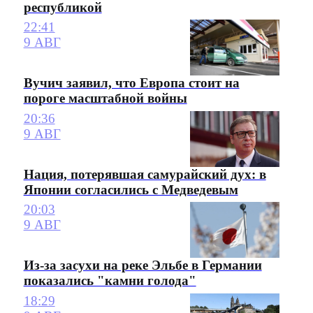
республикой
22:41
9 АВГ
Вучич заявил, что Европа стоит на
пороге масштабной войны
20:36
9 АВГ
Нация, потерявшая самурайский дух: в
Японии согласились с Медведевым
20:03
9 АВГ
Из-за засухи на реке Эльбе в Германии
показались "камни голода"
18:29