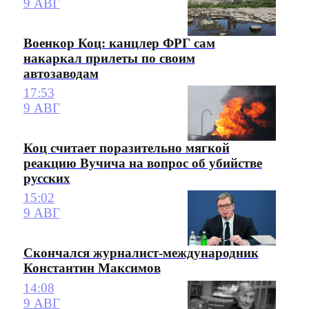
9 АВГ
Военкор Коц: канцлер ФРГ сам
накаркал прилеты по своим
автозаводам
17:53
9 АВГ
Коц считает поразительно мягкой
реакцию Вучича на вопрос об убийстве
русских
15:02
9 АВГ
Скончался журналист-международник
Константин Максимов
14:08
9 АВГ