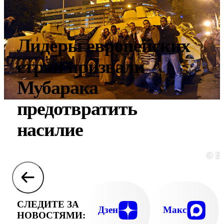
Лидеры европейских
стран призвали
Мубарака
предотвратить
насилие
© E
СЛЕДИТЕ ЗА
Дзен
Макс
НОВОСТЯМИ: