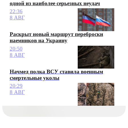
одной из наиболее серьезных неудач
22:36
8 АВГ
Раскрыт новый маршрут переброски
наемников на Украину
20:50
8 АВГ
Начмед полка ВСУ ставила военным
смертельные уколы
20:29
8 АВГ