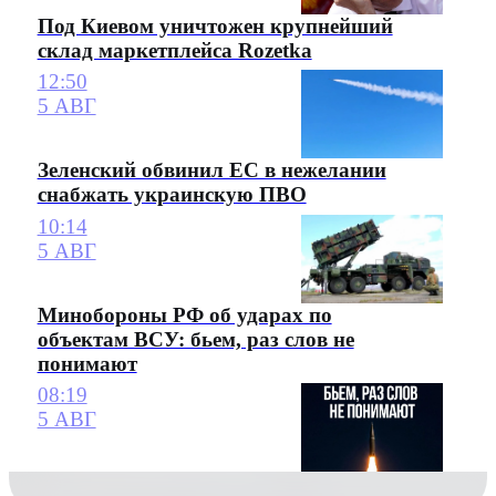
Под Киевом уничтожен крупнейший
склад маркетплейса Rozetka
12:50
5 АВГ
Зеленский обвинил ЕС в нежелании
снабжать украинскую ПВО
10:14
5 АВГ
Минобороны РФ об ударах по
объектам ВСУ: бьем, раз слов не
понимают
08:19
5 АВГ