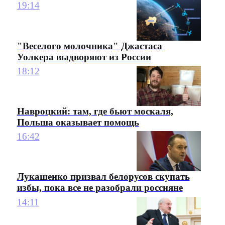
19:14
"Веселого молочника" Джастаса
Уолкера выдворяют из России
18:12
Навроцкий: там, где бьют москаля,
Польша оказывает помощь
16:42
Лукашенко призвал белорусов скупать
избы, пока все не разобрали россияне
14:11