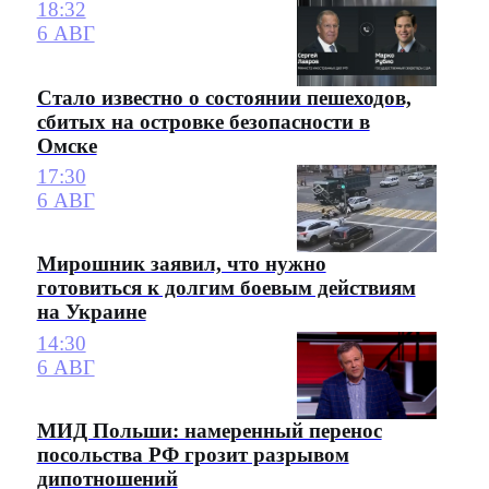
18:32
6 АВГ
Стало известно о состоянии пешеходов,
сбитых на островке безопасности в
Омске
17:30
6 АВГ
Мирошник заявил, что нужно
готовиться к долгим боевым действиям
на Украине
14:30
6 АВГ
МИД Польши: намеренный перенос
посольства РФ грозит разрывом
дипотношений